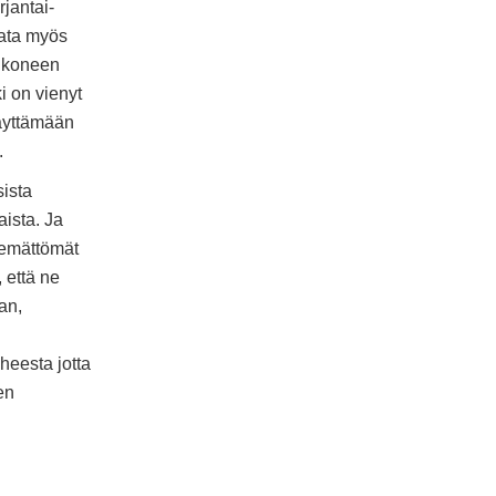
rjantai-
data myös
a koneen
ki on vienyt
äyttämään
.
sista
aista. Ja
kemättömät
 että ne
an,
heesta jotta
en