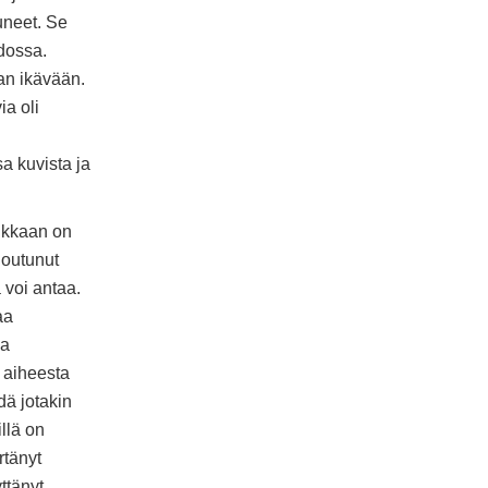
puneet. Se
idossa.
an ikävään.
ia oli
sa kuvista ja
ikkaan on
joutunut
 voi antaa.
aa
aa
 aiheesta
dä jotakin
illä on
rtänyt
ttänyt.