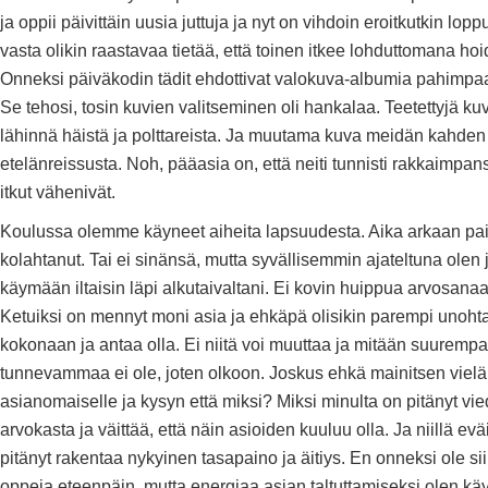
ja oppii päivittäin uusia juttuja ja nyt on vihdoin eroitkutkin lop
vasta olikin raastavaa tietää, että toinen itkee lohduttomana ho
Onneksi päiväkodin tädit ehdottivat valokuva-albumia pahimpa
Se tehosi, tosin kuvien valitseminen oli hankalaa. Teetettyjä kuv
lähinnä häistä ja polttareista. Ja muutama kuva meidän kahden
etelänreissusta. Noh, pääasia on, että neiti tunnisti rakkaimpan
itkut vähenivät.
Koulussa olemme käyneet aiheita lapsuudesta. Aika arkaan pa
kolahtanut. Tai ei sinänsä, mutta syvällisemmin ajateltuna olen 
käymään iltaisin läpi alkutaivaltani. Ei kovin huippua arvosanaa
Ketuiksi on mennyt moni asia ja ehkäpä olisikin parempi unoht
kokonaan ja antaa olla. Ei niitä voi muuttaa ja mitään suuremp
tunnevammaa ei ole, joten olkoon. Joskus ehkä mainitsen vielä
asianomaiselle ja kysyn että miksi? Miksi minulta on pitänyt vie
arvokasta ja väittää, että näin asioiden kuuluu olla. Ja niillä evä
pitänyt rakentaa nykyinen tasapaino ja äitiys. En onneksi ole sii
oppeja eteenpäin, mutta energiaa asian taltuttamiseksi olen käy