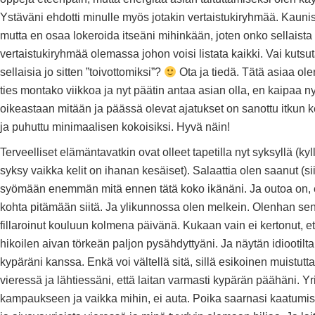
Ystäväni ehdotti minulle myös jotakin vertaistukiryhmää. Kaunis
mutta en osaa lokeroida itseäni mihinkään, joten onko sellaista
vertaistukiryhmää olemassa johon voisi listata kaikki. Vai kuts
sellaisia jo sitten ”toivottomiksi”?
Ota ja tiedä. Tätä asiaa ole
ties montako viikkoa ja nyt päätin antaa asian olla, en kaipaa ny
oikeastaan mitään ja päässä olevat ajatukset on sanottu itkun 
ja puhuttu minimaalisen kokoisiksi. Hyvä näin!
Terveelliset elämäntavatkin ovat olleet tapetilla nyt syksyllä (kyl
syksy vaikka kelit on ihanan kesäiset). Salaattia olen saanut (si
syömään enemmän mitä ennen tätä koko ikänäni. Ja outoa on, e
kohta pitämään siitä. Ja ylikunnossa olen melkein. Olenhan se
fillaroinut kouluun kolmena päivänä. Kukaan vain ei kertonut, e
hikoilen aivan törkeän paljon pysähdyttyäni. Ja näytän idiootilta
kypäräni kanssa. Enkä voi vältellä sitä, sillä esikoinen muistutt
vieressä ja lähtiessäni, että laitan varmasti kypärän päähäni. Yr
kampaukseen ja vaikka mihin, ei auta. Poika saarnasi kaatumis