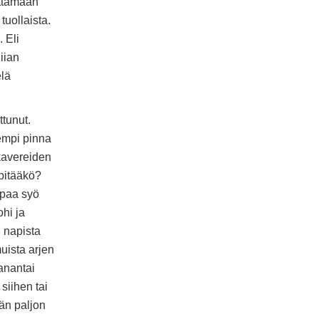
ittamaan
uollaista.
 Eli
iian
elä
tunut.
empi pinna
kavereiden
 pitääkö?
apaa syö
hi ja
n napista
muista arjen
anantai
siihen tai
vän paljon