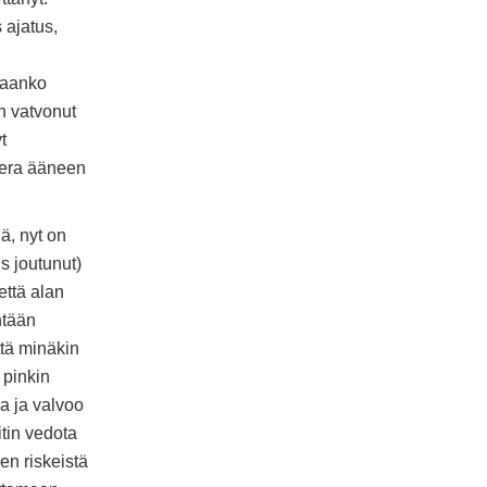
 ajatus,
utaanko
n vatvonut
t
kera ääneen
lä, nyt on
is joutunut)
ttä alan
ntään
ttä minäkin
 pinkin
aa ja valvoo
itin vedota
en riskeistä