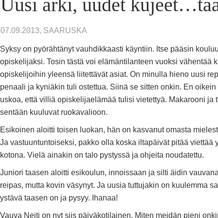
Uusi arki, uudet kujeet…ta
07.09.2013, SAARUSKA
Syksy on pyörähtänyt vauhdikkaasti käyntiin. Itse pääsin kouluu
opiskelijaksi. Tosin tästä voi elämäntilanteen vuoksi vähentää k
opiskelijoihin yleensä liitettävät asiat. On minulla hieno uusi re
penaali ja kyniäkin tuli ostettua. Siinä se sitten onkin. En oikein
uskoa, että villiä opiskelijaelämää tulisi vietettyä. Makarooni ja 
sentään kuuluvat ruokavalioon.
Esikoinen aloitti toisen luokan, hän on kasvanut omasta mielest
Ja vastuuntuntoiseksi, pakko olla koska iltapäivät pitää viettää 
kotona. Vielä ainakin on talo pystyssä ja ohjeita noudatettu.
Juniori taasen aloitti esikoulun, innoissaan ja silti äidin vauva
reipas, mutta kovin väsynyt. Ja uusia tuttujakin on kuulemma s
ystävä taasen on ja pysyy. Ihanaa!
Vauva Neiti on nyt siis päiväkotilainen. Miten meidän pieni onkin