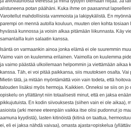
ja aivovaurioista vieressä ja minä tyydyin olemaan hiljaa. Ja la
alistuneena potan päähäni. Kuka ihme on paasannut lapselleni t
Varoitellut mahdollisista vammoista ja lakipykälistä. En myönnä.
parempi on mennä autolla kouluun, muuten olen kohta tosiaan l
hyvässä kunnossa ja voisin alkaa pitämään liikunnasta. Käy vi
samanlailla kuin salaatin kanssa.
Isäntä on varmaankin ainoa jonka elämä ei ole suuremmin muut
Vaimo vain on kuulemma erilainen. Vaimolla on kuulemma pid
ja vaimo päästää ulkoilemaan helpommin ja viettämään aikaa 
kanssa. Täh, ei voi pitää paikkansa, siis muutoksen osalta. Vai
Mietin tätä, ja mitään myöntämättä voin vain todeta, että hoitov
talouden lisäksi myös hermoja. Kaikkien. Onneksi se siis on jo o
opiskelu on yllättänyt niin totaalisesti minut, että en jaksa enää
pikkujutuista. En kodin siivouksesta (siihen vain ei ole aikaa), 
asioista (arki menee eteenpäin vaikka itse olisi pudonnut jo ma
aamuna kyydistä), lasten kitinöistä (kitinä on taattua, hermostuu 
ei, eli ei jaksa nähdä vaivaa), omasta ajasta=opiskelua (yllättä