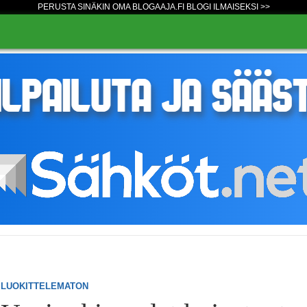
PERUSTA SINÄKIN OMA BLOGAAJA.FI BLOGI ILMAISEKSI >>
LUOKITTELEMATON