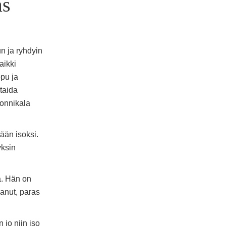
as
n ja ryhdyin
aikki
ppu ja
 taida
tonnikala
ään isoksi.
yksin
na. Hän on
aanut, paras
 jo niin iso