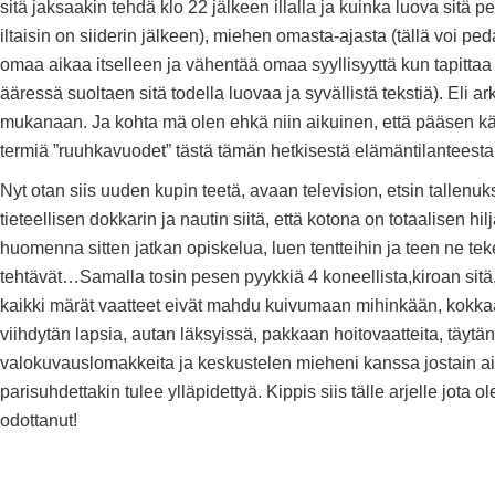
sitä jaksaakin tehdä klo 22 jälkeen illalla ja kuinka luova sitä pe
iltaisin on siiderin jälkeen), miehen omasta-ajasta (tällä voi pe
omaa aikaa itselleen ja vähentää omaa syyllisyyttä kun tapitta
ääressä suoltaen sitä todella luovaa ja syvällistä tekstiä). Eli ar
mukanaan. Ja kohta mä olen ehkä niin aikuinen, että pääsen k
termiä ”ruuhkavuodet” tästä tämän hetkisestä elämäntilanteesta
Nyt otan siis uuden kupin teetä, avaan television, etsin tallenuk
tieteellisen dokkarin ja nautin siitä, että kotona on totaalisen hilj
huomenna sitten jatkan opiskelua, luen tentteihin ja teen ne te
tehtävät…Samalla tosin pesen pyykkiä 4 koneellista,kiroan sitä,
kaikki märät vaatteet eivät mahdu kuivumaan mihinkään, kokka
viihdytän lapsia, autan läksyissä, pakkaan hoitovaatteita, täytän
valokuvauslomakkeita ja keskustelen mieheni kanssa jostain ai
parisuhdettakin tulee ylläpidettyä. Kippis siis tälle arjelle jota ol
odottanut!